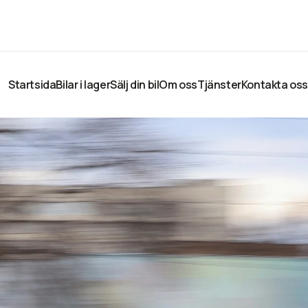
Startsida
Bilar i lager
Sälj din bil
Om oss
Tjänster
Kontakta oss