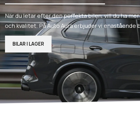
När du letar efter den perfekta bilen, vill du ha mer
och kvalitet. På Auto Aura erbjuder vi enastående b
BILAR I LAGER